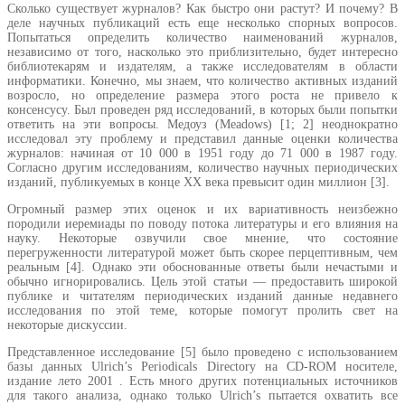
Сколько существует журналов? Как быстро они растут? И почему? В
деле научных публикаций есть еще несколько спорных вопросов.
Попытаться определить количество наименований журналов,
независимо от того, насколько это приблизительно, будет интересно
библиотекарям и издателям, а также исследователям в области
информатики. Конечно, мы знаем, что количество активных изданий
возросло, но определение размера этого роста не привело к
консенсусу. Был проведен ряд исследований, в которых были попытки
ответить на эти вопросы. Медоуз (Meadows) [1; 2] неоднократно
исследовал эту проблему и представил данные оценки количества
журналов: начиная от 10 000 в 1951 году до 71 000 в 1987 году.
Согласно другим исследованиям, количество научных периодических
изданий, публикуемых в конце ХХ века превысит один миллион [3].
Огромный размер этих оценок и их вариативность неизбежно
породили иеремиады по поводу потока литературы и его влияния на
науку. Некоторые озвучили свое мнение, что состояние
перегруженности литературой может быть скорее перцептивным, чем
реальным [4]. Однако эти обоснованные ответы были нечастыми и
обычно игнорировались. Цель этой статьи — предоставить широкой
публике и читателям периодических изданий данные недавнего
исследования по этой теме, которые помогут пролить свет на
некоторые дискуссии.
Представленное исследование [5] было проведено с использованием
базы данных Ulrich’s Periodicals Directory на CD-ROM носителе,
издание лето 2001 . Есть много других потенциальных источников
для такого анализа, однако только Ulrich’s пытается охватить все