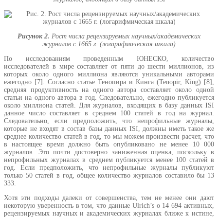
Рисунок 2.
Рост числа рецензируемых научных/академических
журналов с 1665 г. (логарифмическая шкала)
По исследованиям проведенным ЮНЕСКО, количество
исследователей в мире составляет от пяти до шести миллионов, из
которых около одного миллиона являются уникальными авторами
ежегодно [7]. Согласно статье Тенопира и Кинга (Tenopir, King) [8],
средняя продуктивность на одного автора составляет около одной
статьи на одного автора в год. Следовательно, ежегодно публикуется
около миллиона статей. Для журналов, входящих в базу данных ISI
данное число составляет в среднем 100 статей в год на журнал.
Следовательно, если предположить, что непрофильные журналы,
которые не входят в состав базы данных ISI, должны иметь такое же
среднее количество статей в год, то мы можем произвести расчет, что
в настоящее время должно быть опубликовано не менее 10 000
журналов. Это почти достоверно заниженная оценка, поскольку в
непрофильных журналах в среднем публикуется менее 100 статей в
год. Если предположить, что непрофильные журналы публикуют
только 50 статей в год, общее количество журналов составило бы 13
333.
Хотя эти подходы далеки от совершенства, тем не менее они дают
некоторую уверенность в том, что данные Ulrich’s о 14 694 активных,
рецензируемых научных и академических журналах ближе к истине,