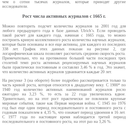
чем о сотни тысячах журналов, которые приводят другие
исследователи.
Рост числа активных журналов с 1665 г.
Можно повторить подсчет количества журналов за 2001 год для
любого предыдущего года в базе данных Ulrich’s. Если проводить
такой расчет для каждого года, начиная с 1665 года, то можно
построить кривую коллективного роста количества научных журналов,
которые были основаны и все еще активны, для каждого из последних
338 лет. График этих данных показан на рисунке 2, где
логарифмическая шкала позволяет рассчитать среднюю скорость роста.
Примечательно, что на протяжении большей части последних трех
столетий темп роста активных рецензируемых научных журналов
были практически постоянным и составлял 3,46 % в год. Это значит,
что количество активных журналов удваивается каждые 20 лет.
На рисунке 3 (на обороте) более подробно рассматривается только та
часть кривой роста, которая относится к двадцатому веку. С 1900* по
1940 год количество активных наименований журналов росло
ежегодно на 3,23 %, то есть за 22 года увеличилось вдвое.
Удивительно, но на этот рост практически не повлияли крупные
мировые события, такие как Первая мировая война. С 1945 по 1976
год был еще один период последовательного и постоянного роста с
годовым показателем в 4,35 %, что означает период удвоения в 16 лет.
С 1977 года по настоящее время наблюдается третий период
последовательного и постоянного роста, на этот раз на 3,26 %.