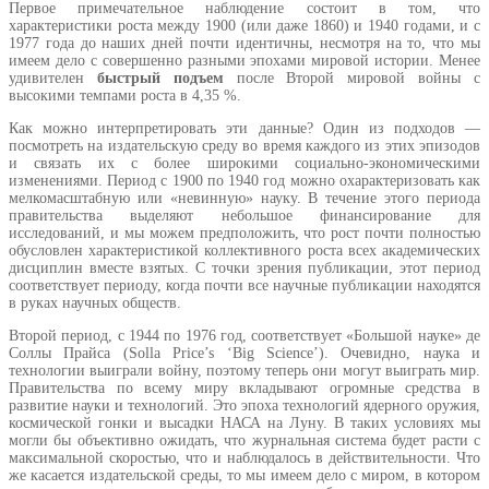
Первое примечательное наблюдение состоит в том, что
характеристики роста между 1900 (или даже 1860) и 1940 годами, и с
1977 года до наших дней почти идентичны, несмотря на то, что мы
имеем дело с совершенно разными эпохами мировой истории. Менее
удивителен
быстрый подъем
после Второй мировой войны с
высокими темпами роста в 4,35 %.
Как можно интерпретировать эти данные? Один из подходов —
посмотреть на издательскую среду во время каждого из этих эпизодов
и связать их с более широкими социально-экономическими
изменениями. Период с 1900 по 1940 год можно охарактеризовать как
мелкомасштабную или «невинную» науку. В течение этого периода
правительства выделяют небольшое финансирование для
исследований, и мы можем предположить, что рост почти полностью
обусловлен характеристикой коллективного роста всех академических
дисциплин вместе взятых. С точки зрения публикации, этот период
соответствует периоду, когда почти все научные публикации находятся
в руках научных обществ.
Второй период, с 1944 по 1976 год, соответствует «Большой науке» де
Соллы Прайса (Solla Price’s ‘Big Science’). Очевидно, наука и
технологии выиграли войну, поэтому теперь они могут выиграть мир.
Правительства по всему миру вкладывают огромные средства в
развитие науки и технологий. Это эпоха технологий ядерного оружия,
космической гонки и высадки НАСА на Луну. В таких условиях мы
могли бы объективно ожидать, что журнальная система будет расти с
максимальной скоростью, что и наблюдалось в действительности. Что
же касается издательской среды, то мы имеем дело с миром, в котором