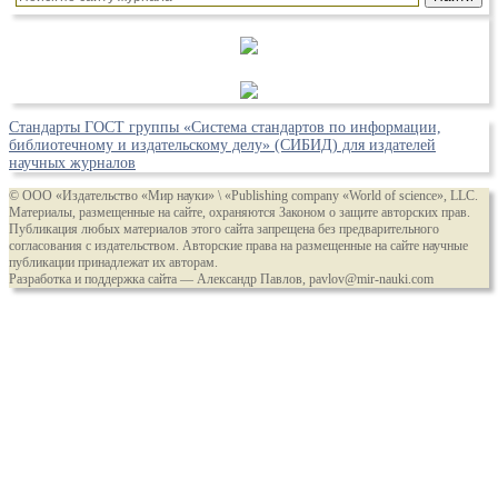
Стандарты ГОСТ группы «Система стандартов по информации,
библиотечному и издательскому делу» (СИБИД) для издателей
научных журналов
© ООО «Издательство «Мир науки» \ «Publishing company «World of science», LLC.
Материалы, размещенные на сайте, охраняются Законом о защите авторских прав.
Публикация любых материалов этого сайта запрещена без предварительного
согласования с издательством. Авторские права на размещенные на сайте научные
публикации принадлежат их авторам.
Разработка и поддержка сайта — Александр Павлов, pavlov@mir-nauki.com