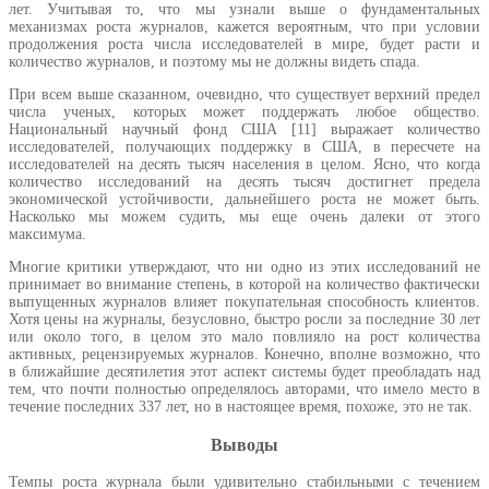
лет. Учитывая то, что мы узнали выше о фундаментальных
механизмах роста журналов, кажется вероятным, что при условии
продолжения роста числа исследователей в мире, будет расти и
количество журналов, и поэтому мы не должны видеть спада.
При всем выше сказанном, очевидно, что существует верхний предел
числа ученых, которых может поддержать любое общество.
Национальный научный фонд США [11] выражает количество
исследователей, получающих поддержку в США, в пересчете на
исследователей на десять тысяч населения в целом. Ясно, что когда
количество исследований на десять тысяч достигнет предела
экономической устойчивости, дальнейшего роста не может быть.
Насколько мы можем судить, мы еще очень далеки от этого
максимума.
Многие критики утверждают, что ни одно из этих исследований не
принимает во внимание степень, в которой на количество фактически
выпущенных журналов влияет покупательная способность клиентов.
Хотя цены на журналы, безусловно, быстро росли за последние 30 лет
или около того, в целом это мало повлияло на рост количества
активных, рецензируемых журналов. Конечно, вполне возможно, что
в ближайшие десятилетия этот аспект системы будет преобладать над
тем, что почти полностью определялось авторами, что имело место в
течение последних 337 лет, но в настоящее время, похоже, это не так.
Выводы
Темпы роста журнала были удивительно стабильными с течением