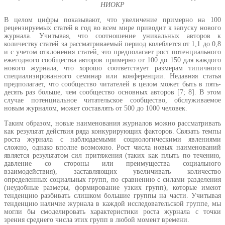
НИОКР
В целом цифры показывают, что увеличение примерно на 100
рецензируемых статей в год во всем мире приводит к запуску нового
журнала. Учитывая, что соотношение уникальных авторов к
количеству статей за рассматриваемый период колеблется от 1,1 до 0,8
и с учетом отклонения статей, это предполагает рост потенциального
ежегодного сообщества авторов примерно от 100 до 150 для каждого
нового журнала, что хорошо соответствует размерам типичного
специализированного семинар или конференции. Недавняя статья
предполагает, что сообщество читателей в целом может быть в пять-
десять раз больше, чем сообщество основных авторов [7; 8]. В этом
случае потенциальное читательское сообщество, обслуживаемое
новым журналом, может составлять от 500 до 1000 человек.
Таким образом, новые наименования журналов можно рассматривать
как результат действия ряда конкурирующих факторов. Связать темпы
роста журнала с наблюдаемыми социологическими явлениями
сложно, однако вполне возможно. Рост числа новых наименований
является результатом сил притяжения (таких как плыть по течению,
давление со стороны или преимущества социального
взаимодействия), заставляющих увеличивать количество
определенных социальных групп, по сравнению с силами разделения
(неудобные размеры, формирование узких групп), которые имеют
тенденцию разбивать слишком большие группы на части. Учитывая
тенденцию наличие журнала в каждой исследовательской группе, мы
могли бы смоделировать характеристики роста журнала с точки
зрения среднего числа этих групп в любой момент времени.