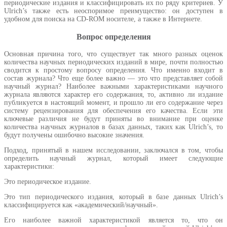
периодические издания и классифицировать их по ряду критериев. У
Ulrich’s также есть неоспоримое преимущество: он доступен в
удобном для поиска на CD-ROM носителе, а также в Интернете.
Вопрос определения
Основная причина того, что существует так много разных оценок
количества научных периодических изданий в мире, почти полностью
сводится к простому вопросу определения. Что именно входит в
состав журнала? Что еще более важно — это что представляет собой
научный журнал? Наиболее важными характеристиками научного
журнала являются характер его содержания, то, активно ли издание
публикуется в настоящий момент, и прошло ли его содержание через
систему рецензирования для обеспечения его качества. Если эти
ключевые различия не будут приняты во внимание при оценке
количества научных журналов в базах данных, таких как Ulrich’s, то
будут получены ошибочно высокие значения.
Подход, принятый в нашем исследовании, заключался в том, чтобы
определить научный журнал, который имеет следующие
характеристики:
Это периодическое издание.
Это тип периодического издания, который в базе данных Ulrich’s
классифицируется как «академический/научный».
Его наиболее важной характеристикой является то, что он