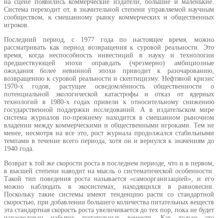
на сцене появились коммерческие издатели, большие и маленькие.
Система переходит от, в значительной степени управляемой научным
сообществом, к смешанному рынку коммерческих и общественных
игроков.
Последний период, с 1977 года по настоящее время, можно
рассматривать как период возвращения к суровой реальности. Это
время, когда неспособность инвестиций в науку и технологии
предшествующей эпохи оправдать (чрезмерно) амбициозные
ожидания более невинной эпохи приводит к разочарованию,
возвращению к суровой реальности и скептицизму. Нефтяной кризис
1970-х годов, растущее осведомлённость общественности о
потенциальной экологической катастрофы и отказ от ядерных
технологий в 1980-х годах привели к относительному снижению
государственной поддержки исследований. А в издательском мире
система журналов по-прежнему находится в смешанном рыночном
владении между коммерческими и общественными игроками. Тем не
менее, несмотря на все это, рост журнала продолжался стабильными
темпами в течение всего периода, хотя он и вернулся к значениям до
1940 года.
Возврат к той же скорости роста в последнем периоде, что и в первом,
в высшей степени наводит на мысль о систематической особенности.
Такой тип поведения роста называется «самоорганизацией», и его
можно наблюдать в экосистемах, находящихся в равновесии.
Поскольку такие системы имеют тенденцию расти со стандартной
скоростью, при добавлении большего количества питательных веществ
эта стандартная скорость роста увеличивается до тех пор, пока не будет
израсходован избыток питательных веществ. Как только это