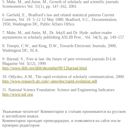
5. Mabe, M., and Amin, M., Growth of scholarly and scientific journals
Scientometrics Vol. 51(1), pp. 147–162, 2001.
6. Garfield, E., Bradford’s law and related statistical patterns Current
Contents, Vol. 19. 5–12 12 May 1980; Bradford, S.C., Documentation,
1950, Washington DC, Public Affairs Office.
7. Mabe, M., and Amin, M., Dr. Jekyll and Dr. Hyde: author-reader
asymmetries in scholarly publishing ASLIB Proc., Vol. 54(3), pp. 149–157
8. Tenopir, C.W., and King, D.W., Towards Electronic Journals, 2000,
Washington DC, SLA.
9. Harnad, S., Free at last: the future of peer-reviewed journals D-Lib
Magazine Vol. 5(12), 1999.
http://www.dlib.org/dlib/december99/12harnad.html
.
10. Odlyzko, A.M., The rapid evolution of scholarly communication, 2000:
http://www.research.att.com/~amo/doc/rapid.evolution.pdf
.
11. National Science Foundation: Science and Engineering Indicators:
http://www.nsf.org
.
Уважаемые читатели! Комментарии к статьям принимаются на русском
и английском языках.
Комментарии проходят премодерацию, и появляются на сайте после
проверки редактором.