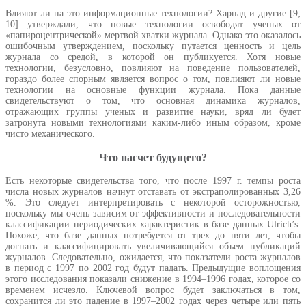
Влияют ли на это информационные технологии? Харнад и другие [9;
10] утверждали, что новые технологии освободят ученых от
«папироцентрической» мертвой хватки журнала. Однако это оказалось
ошибочным утверждением, поскольку путается ценность и цель
журнала со средой, в которой он публикуется. Хотя новые
технологии, безусловно, повлияют на поведение пользователей,
гораздо более спорным является вопрос о том, повлияют ли новые
технологии на основные функции журнала. Пока данные
свидетельствуют о том, что основная динамика журналов,
отражающих группы ученых и развитие науки, вряд ли будет
затронута новыми технологиями каким-либо иным образом, кроме
чисто механического.
Что насчет будущего?
Есть некоторые свидетельства того, что после 1997 г. темпы роста
числа новых журналов начнут отставать от экстраполированных 3,26
%. Это следует интерпретировать с некоторой осторожностью,
поскольку мы очень зависим от эффективности и последовательности
классификации периодических характеристик в базе данных Ulrich’s.
Похоже, что базе данных потребуется от трех до пяти лет, чтобы
догнать и классифицировать увеличивающийся объем публикаций
журналов. Следовательно, ожидается, что показатели роста журналов
в период с 1997 по 2002 год будут падать. Предыдущие воплощения
этого исследования показали снижение в 1994–1996 годах, которое со
временем исчезло. Ключевой вопрос будет заключаться в том,
сохранится ли это падение в 1997–2002 годах через четыре или пять