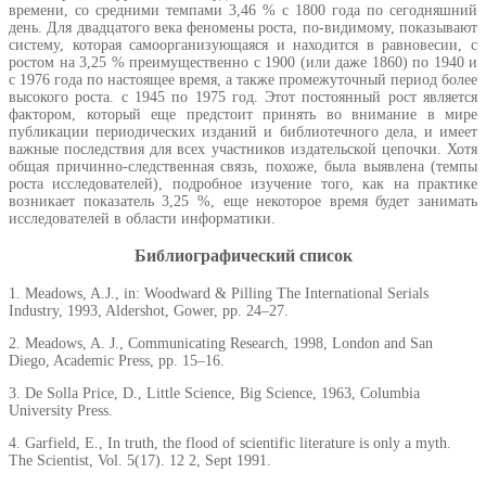
времени, со средними темпами 3,46 % с 1800 года по сегодняшний
день. Для двадцатого века феномены роста, по-видимому, показывают
систему, которая самоорганизующаяся и находится в равновесии, с
ростом на 3,25 % преимущественно с 1900 (или даже 1860) по 1940 и
с 1976 года по настоящее время, а также промежуточный период более
высокого роста. с 1945 по 1975 год. Этот постоянный рост является
фактором, который еще предстоит принять во внимание в мире
публикации периодических изданий и библиотечного дела, и имеет
важные последствия для всех участников издательской цепочки. Хотя
общая причинно-следственная связь, похоже, была выявлена ​​(темпы
роста исследователей), подробное изучение того, как на практике
возникает показатель 3,25 %, еще некоторое время будет занимать
исследователей в области информатики.
Библиографический список
1. Meadows, A.J., in: Woodward & Pilling The International Serials
Industry, 1993, Aldershot, Gower, pp. 24–27.
2. Meadows, A. J., Communicating Research, 1998, London and San
Diego, Academic Press, pp. 15–16.
3. De Solla Price, D., Little Science, Big Science, 1963, Columbia
University Press.
4. Garfield, E., In truth, the flood of scientific literature is only a myth.
The Scientist, Vol. 5(17). 12 2, Sept 1991.