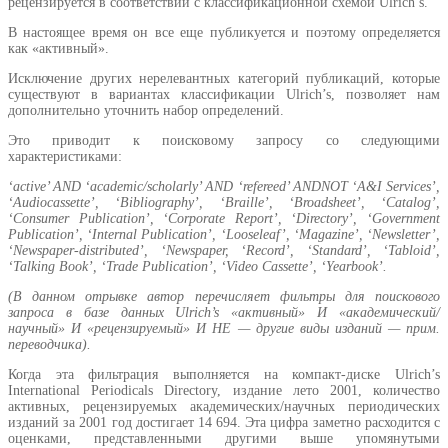
рецензируется в соответствии с классификационной схемой Ulrich’s.
В настоящее время он все еще публикуется и поэтому определяется
как «активный».
Исключение других нерелевантных категорий публикаций, которые
существуют в вариантах классификации Ulrich’s, позволяет нам
дополнительно уточнить набор определений.
Это приводит к поисковому запросу со следующими
характеристиками:
‘active’ AND ‘academic/scholarly’ AND ‘refereed’ ANDNOT ‘A&I Services’,
‘Audiocassette’, ‘Bibliography’, ‘Braille’, ‘Broadsheet’, ‘Catalog’,
‘Consumer Publication’, ‘Corporate Report’, ‘Directory’, ‘Government
Publication’, ‘Internal Publication’, ‘Looseleaf’, ‘Magazine’, ‘Newsletter’,
‘Newspaper-distributed’, ‘Newspaper, ‘Record’, ‘Standard’, ‘Tabloid’,
‘Talking Book’, ‘Trade Publication’, ‘Video Cassette’, ‘Yearbook’.
(В данном отрывке автор перечисляет фильтры для поискового
запроса в базе данных Ulrich’s «активный» И «академический/
научный» И «рецензируемый» И НЕ — другие виды изданий — прим.
переводчика).
Когда эта фильтрация выполняется на компакт-диске Ulrich’s
International Periodicals Directory, издание лето 2001, количество
активных, рецензируемых академических/научных периодических
изданий за 2001 год достигает 14 694. Эта цифра заметно расходится с
оценками, представленными другими выше упомянутыми