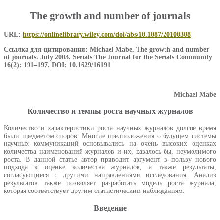
The growth and number of journals
URL:
https://onlinelibrary.wiley.com/doi/abs/10.1087/20100308
Ссылка для цитирования:
Michael
Mabe
.
The growth and number
of journals. July 2003. Serials The Journal for the Serials Community
16(2): 191–197
.
DOI: 10.1629/16191
Michael Mabe
Количество и темпы роста научных журналов
Количество и характеристики роста научных журналов долгое время
были предметом споров. Многие предположения о будущем системы
научных коммуникаций основывались на очень высоких оценках
количества наименований журналов и их, казалось бы, неумолимого
роста. В данной статье автор приводит аргумент в пользу нового
подхода к оценке количества журналов, а также результаты,
согласующиеся с другими направлениями исследования. Анализ
результатов также позволяет разработать модель роста журнала,
которая соответствует другим статистическим наблюдениям.
Введение