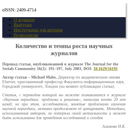
eISSN: 2409-4714
О журнале
Выпуски
Инструкции для авторов
Редколлегия
Количество и темпы роста научных
журналов
Перевод
статьи
,
опубликованной
в
журнале
The Journal for the
Serials Community 16(2): 191–197, July 2003, DOI:
10.1629/16191
Автор статьи –
Michael
Mabe
,
Директор по академическим связям
Elsevier, приглашенный профессор Факультета информационных наук,
Городской университет, Лондон (на момент публикации статьи).
Статья, с переводом которой вы можете познакомится в журнале
«Научная периодика: проблемы и решения», написана почти 20 лет
назад, но при этом, исследователи, занятые проблемами изучения
научной периодики, активно продолжают её цитировать. Методика,
использованная автором, не потеряла своей актуальности и может
быть использована для проведения исследований и сегодня.
Алимова Н.К.