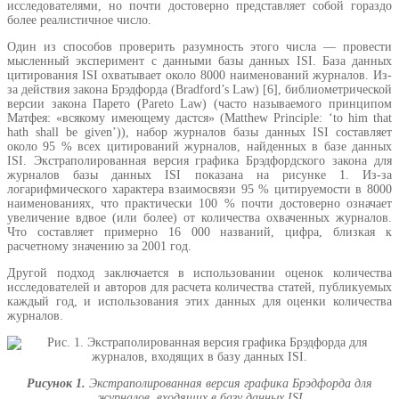
исследователями, но почти достоверно представляет собой гораздо
более реалистичное число.
Один из способов проверить разумность этого числа — провести
мысленный эксперимент с данными базы данных ISI. База данных
цитирования ISI охватывает около 8000 наименований журналов. Из-
за действия закона Брэдфорда (Bradford’s Law) [6], библиометрической
версии закона Парето (Pareto Law) (часто называемого принципом
Матфея: «всякому имеющему дастся» (Matthew Principle: ‘to him that
hath shall be given’)), набор журналов базы данных ISI составляет
около 95 % всех цитирований журналов, найденных в базе данных
ISI. Экстраполированная версия графика Брэдфордского закона для
журналов базы данных ISI показана на рисунке 1. Из-за
логарифмического характера взаимосвязи 95 % цитируемости в 8000
наименованиях, что практически 100 % почти достоверно означает
увеличение вдвое (или более) от количества охваченных журналов.
Что составляет примерно 16 000 названий, цифра, близкая к
расчетному значению за 2001 год.
Другой подход заключается в использовании оценок количества
исследователей и авторов для расчета количества статей, публикуемых
каждый год, и использования этих данных для оценки количества
журналов.
Рисунок 1.
Экстраполированная версия графика Брэдфорда для
журналов, входящих в базу данных ISI